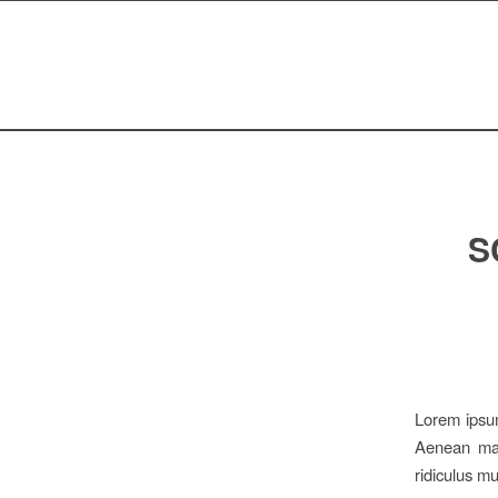
S
Lorem ipsum
Aenean mas
ridiculus m