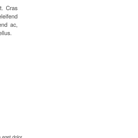
t. Cras
leifend
fend ac,
llus.
 eget dolor.