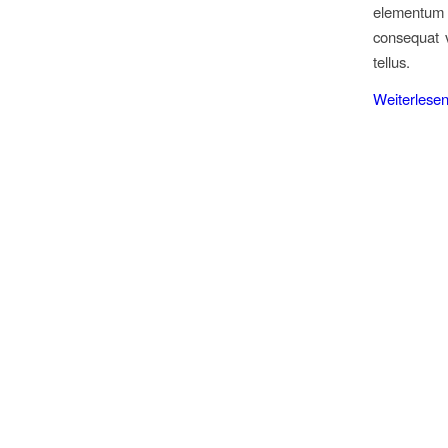
elementum s
consequat v
tellus.
Weiterlese