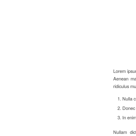
Lorem ipsum
Aenean mas
ridiculus m
Nulla 
Donec p
In enim
Nullam dic