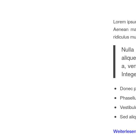
Lorem ipsum
Aenean mas
ridiculus m
Nulla
alique
a, ven
Intege
Donec p
Phasellu
Vestibul
Sed aliq
Weiterlese