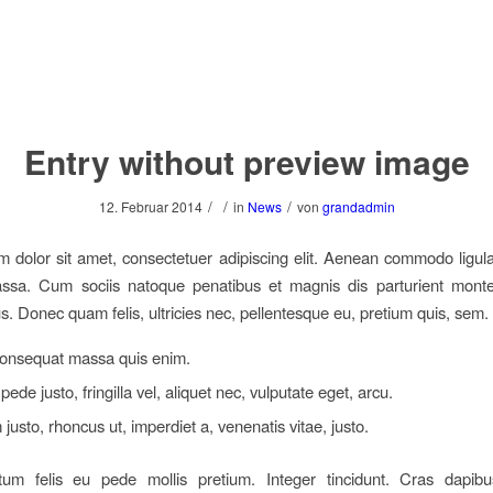
Entry without preview image
/
/
/
12. Februar 2014
in
News
von
grandadmin
 dolor sit amet, consectetuer adipiscing elit. Aenean commodo ligula
sa. Cum sociis natoque penatibus et magnis dis parturient monte
us. Donec quam felis, ultricies nec, pellentesque eu, pretium quis, sem.
consequat massa quis enim.
ede justo, fringilla vel, aliquet nec, vulputate eget, arcu.
 justo, rhoncus ut, imperdiet a, venenatis vitae, justo.
tum felis eu pede mollis pretium. Integer tincidunt. Cras dapib