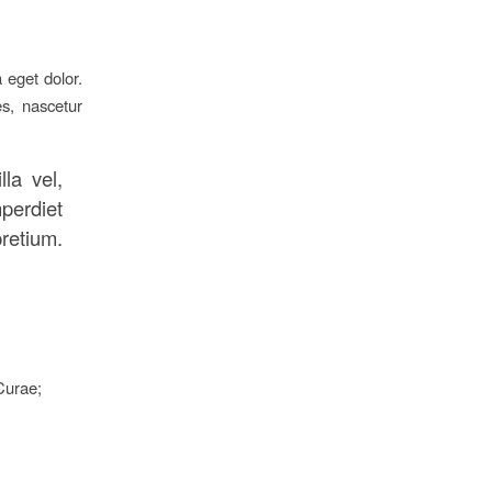
 eget dolor.
s, nascetur
la vel,
mperdiet
pretium.
 Curae;