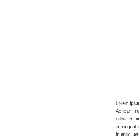
Lorem ipsum
Aenean mas
ridiculus m
consequat m
In enim just