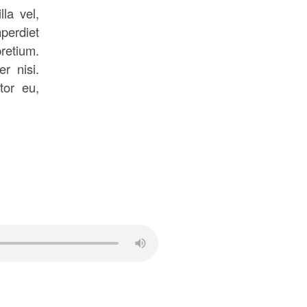
la vel,
mperdiet
pretium.
r nisi.
tor eu,