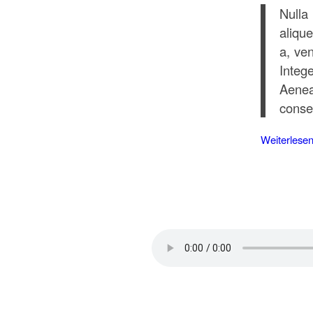
Nulla
alique
a, ven
Integ
Aenea
conseq
Weiterlese