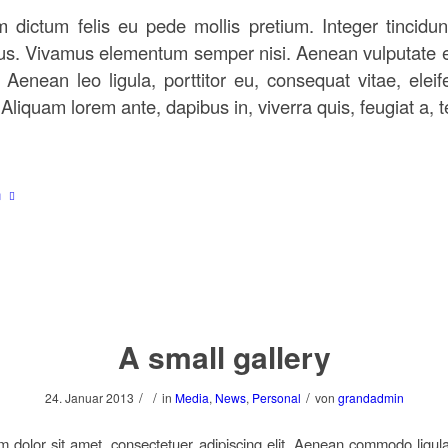
m dictum felis eu pede mollis pretium. Integer tincidun
us. Vivamus elementum semper nisi. Aenean vulputate e
. Aenean leo ligula, porttitor eu, consequat vitae, elei
Aliquam lorem ante, dapibus in, viverra quis, feugiat a, te
n
A small gallery
/
/
/
24. Januar 2013
in
Media
,
News
,
Personal
von
grandadmin
 dolor sit amet, consectetuer adipiscing elit. Aenean commodo ligula