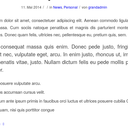
/
/
/
11. Mai 2014
in
News
,
Personal
von
grandadmin
 dolor sit amet, consectetuer adipiscing elit. Aenean commodo ligula
sa. Cum sociis natoque penatibus et magnis dis parturient monte
us. Donec quam felis, ultricies nec, pellentesque eu, pretium quis, sem.
 consequat massa quis enim. Donec pede justo, fringil
t nec, vulputate eget, arcu. In enim justo, rhoncus ut, i
enatis vitae, justo. Nullam dictum felis eu pede mollis 
r.
osuere vulputate arcu.
s accumsan cursus velit.
um ante ipsum primis in faucibus orci luctus et ultrices posuere cubilia
uam, nisi quis porttitor congue
n