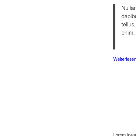
Nulla
dapib
tellus
enim. 
Weiterlese
Lorem ipsum